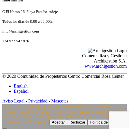
Información
C El Horno 26, Playa Paraíso. Adeje
Todos los días de 8:00 a 00:00h.
info@archigestion.com
+34 922 547 976
Comercializa y Gestiona
Archigestión S.A.
www.archigestion.com
© 2020 Comunidad de Propietarios Centro Comercial Rosa Center
English
Español
Aviso Legal
-
Privacidad
-
Mascotas
Utilizamos cookies propias y de terceros para fines analíticos.
Consulta nuestra política de cookies para más información. Puedes
aceptar todas las cookies pulsando el botón “Aceptar” o rechazar su
uso pulsando "Rechazar".
Aceptar
Rechazar
Política de Cookies