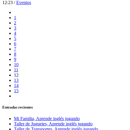
12:23 /
Eventos
1
2
3
4
5
6
7
8
9
10
11
12
13
14
15
Entradas recientes
Mi Familia, Aprende inglés jugando
Taller de Juguetes, Aprende inglés jugando
Taller de Transportes, Aprende inglés jugando